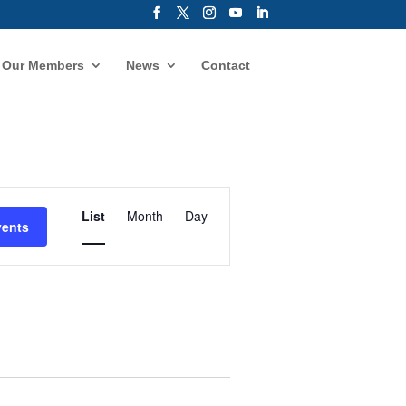
Our Members
News
Contact
Event
Views
List
Month
Day
vents
Navigation