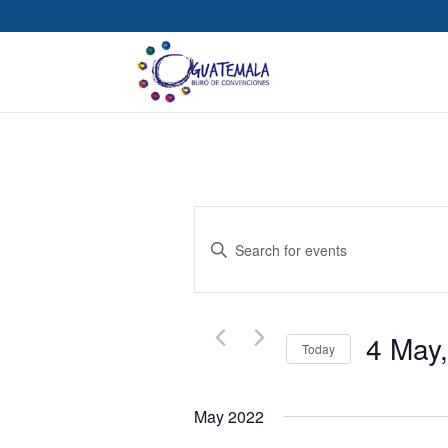
Events
Enter
Search
Keyword.
Search
for
and
Events
4 May
Today
by
Views
Select
Keyword.
date.
Navigation
May 2022