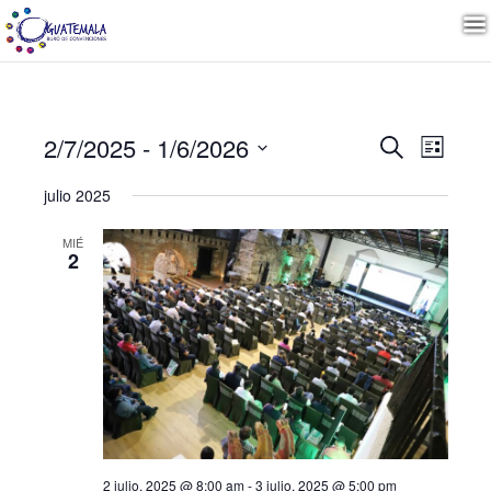
Naveg
Nave
2/7/2025
 - 
1/6/2026
Buscar
Lista
de
Seleccionar
vista
de
julio 2025
fecha.
de
Even
MIÉ
búsqu
2
y
vistas
de
Event
2 julio, 2025 @ 8:00 am
-
3 julio, 2025 @ 5:00 pm