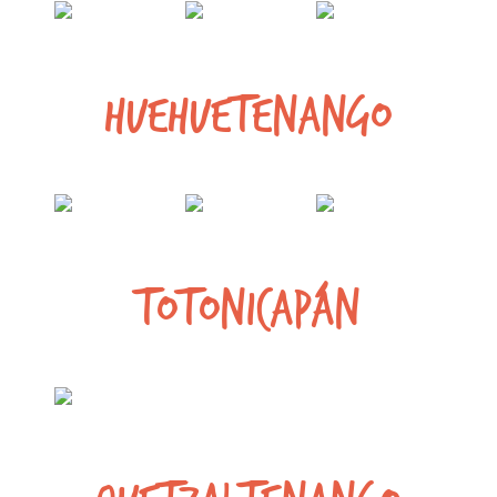
Huehuetenango
Totonicapán