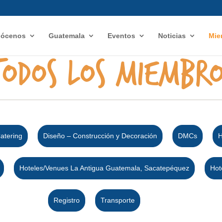
ócenos
Guatemala
Eventos
Noticias
Mie
Todos los miembro
atering
Diseño – Construcción y Decoración
DMCs
H
Hoteles/Venues La Antigua Guatemala, Sacatepéquez
Hot
Registro
Transporte