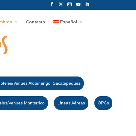
mbros
Contacto
Español
s
oteles/Venues Alotenango, Sacatepéquez
eles/Venues Monterrico
Líneas Aéreas
OPCs