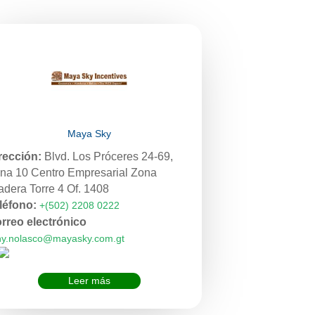
Maya Sky
rección:
Blvd. Los Próceres 24-69,
na 10 Centro Empresarial Zona
adera Torre 4 Of. 1408
léfono:
+(502) 2208 0222
rreo electrónico
ny.nolasco@mayasky.com.gt
Leer más