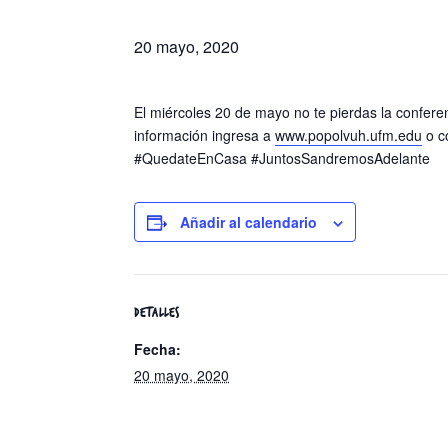
20 mayo, 2020
El miércoles 20 de mayo no te pierdas la confere
información ingresa a
www.popolvuh.ufm.edu
o c
#QuedateEnCasa #JuntosSandremosAdelante
Añadir al calendario
DETALLES
Fecha:
20 mayo, 2020