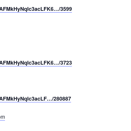
o3AFMkHyNqIc3acLFK6…/3599
o3AFMkHyNqIc3acLFK6…/3723
o3AFMkHyNqIc3acLF…/280887
om