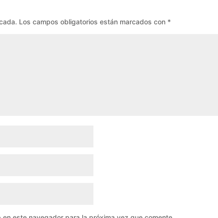
icada.
Los campos obligatorios están marcados con
*
b en este navegador para la próxima vez que comente.