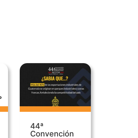
44ª
Convención