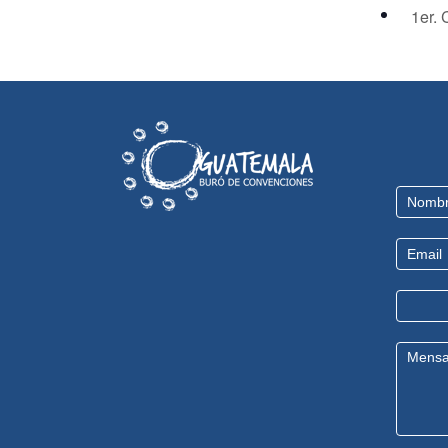
1er. 
Contact
Us