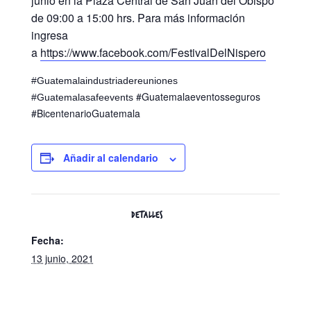
junio en la Plaza Central de San Juan del Obispo
de 09:00 a 15:00 hrs. Para más información
ingresa
a
https://www.facebook.com/FestivalDelNispero
#Guatemalaindustriadereuniones
#Guatemalaeventosseguros
#Guatemalasafeevents
#BicentenarioGuatemala
Añadir al calendario
DETALLES
Fecha:
13 junio, 2021