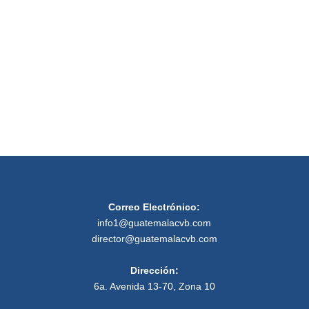
de
Event
Correo Electrónico:
info1@guatemalacvb.com
director@guatemalacvb.com
Dirección:
6a. Avenida 13-70, Zona 10