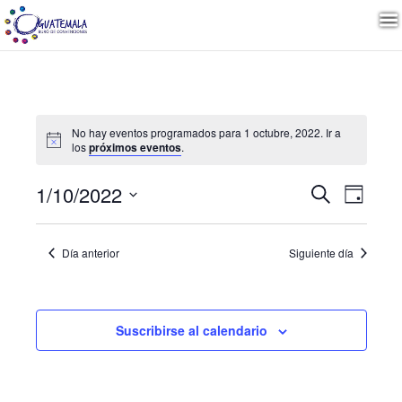
No hay eventos programados para 1 octubre, 2022. Ir a
los
próximos eventos
.
Naveg
Nave
1/10/2022
Buscar
Día
de
Seleccionar
vista
de
fecha.
de
Día anterior
Siguiente día
Even
búsqu
y
Suscribirse al calendario
vistas