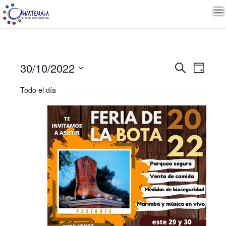
Naveg
Nave
30/10/2022
Buscar
Día
de
Seleccionar
vista
de
Todo el día
fecha.
de
Even
búsqu
y
vistas
de
Event