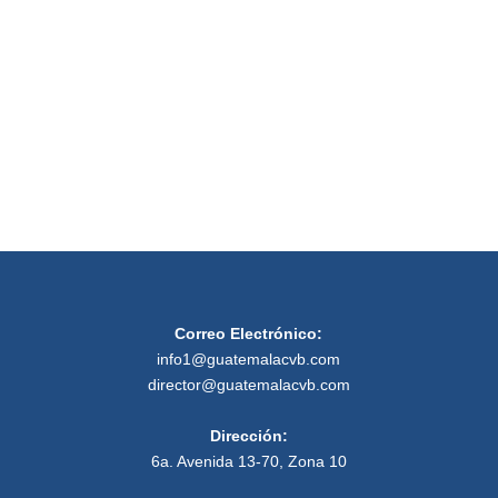
de
Event
Correo Electrónico:
info1@guatemalacvb.com
director@guatemalacvb.com
Dirección:
6a. Avenida 13-70, Zona 10