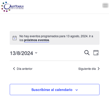
No hay eventos programados para 13 agosto, 2024. Ir a
los
próximos eventos
.
Naveg
Nave
13/8/2024
Buscar
Día
de
Seleccionar
vista
de
fecha.
de
Día anterior
Siguiente día
Even
búsqu
y
Suscribirse al calendario
vistas