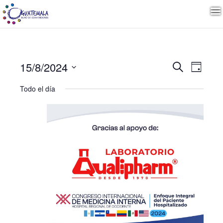
Naveg
Nave
15/8/2024
Buscar
Día
de
Seleccionar
vista
de
Todo el día
fecha.
de
Even
búsqu
y
vistas
de
Event