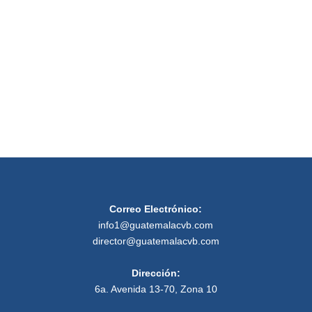
de
Event
Correo Electrónico:
info1@guatemalacvb.com
director@guatemalacvb.com
Dirección:
6a. Avenida 13-70, Zona 10