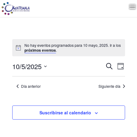
No hay eventos programados para 10 mayo, 2025. Ir a los
próximos eventos
.
Naveg
Nave
10/5/2025
Buscar
Día
de
Seleccionar
vista
de
fecha.
de
Día anterior
Siguiente día
Even
búsqu
y
Suscribirse al calendario
vistas