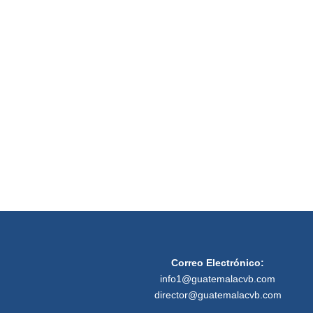
Correo Electrónico:
info1@guatemalacvb.com
director@guatemalacvb.com