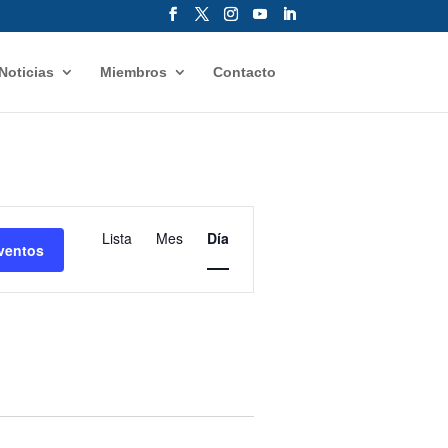
Noticias
Miembros
Contacto
Navegación
de
Lista
Mes
Día
ventos
vistas
de
Evento