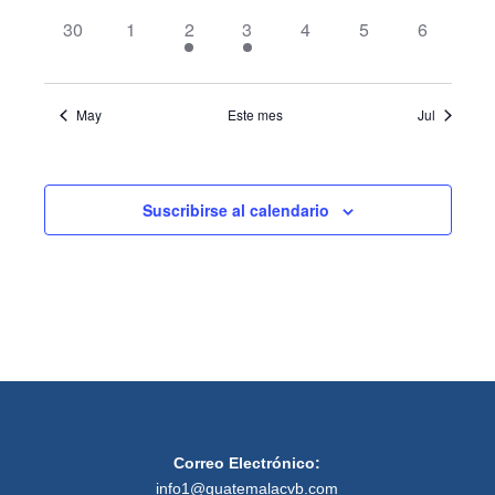
0
0
1
1
0
0
0
30
1
2
3
4
5
6
eventos,
eventos,
evento,
evento,
eventos,
eventos,
eventos,
May
Este mes
Jul
Suscribirse al calendario
Correo Electrónico:
info1@guatemalacvb.com