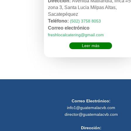
Dirección:
Avenida Matilandia, finca #5
zona 3, Santa Lucia Milpas Altas,
Sacatepéquez
Teléfono:
(502) 3758 8053
Correo electrónico
freshlocalcatering@gmail.com
Leer más
Correo Electrónico:
info1@guatemalacvb.com
director@guatemalacvb.com
Dirección: