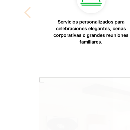
es con
Servicios personalizados para
, ideales
celebraciones elegantes, cenas
 o eventos
corporativas o grandes reuniones
familiares.