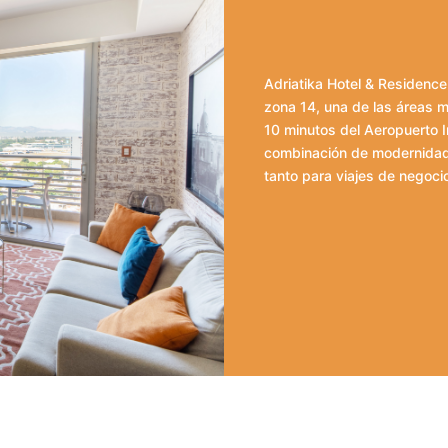
Adriatika Hotel & Residence
zona 14, una de las áreas m
10 minutos del Aeropuerto I
combinación de modernidad, 
tanto para viajes de negoci