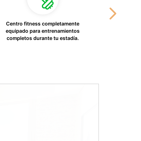
Centro fitness completamente
Área de
equipado para entrenamientos
perfecta pa
completos durante tu estadía.
momen