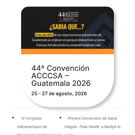
44ª Convención
ACCCSA –
Guatemala 2026
25 - 27 de agosto, 2026
IV Congreso
Primera Convención de Salud
Interamericano de
Integral «Total Health, a lifestyle to
Prevención Cardiovascular
enjoy»