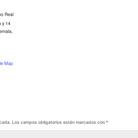
no Real
a y 14
temala,
,
le Map
icada.
Los campos obligatorios están marcados con
*