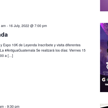
0 am
-
16 July, 2022 @ 7:00 pm
nda
a y Expo 10K de Leyenda Inscríbete y visita diferentes
 La #AntiguaGuatemala Se realizará los días: Viernes 15
:00 a […]
 am
-
9:30 pm