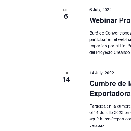
de
6 July, 2022
MIÉ
6
Webinar Pr
Eventos
Buró de Convenciones 
participar en el webi
Impartido por el Lic. 
del Proyecto Creando
14 July, 2022
JUE
14
Cumbre de l
Exportadora
Participa en la cumbre
el 14 de julio 2022 e
aquí: https://export.c
verapaz