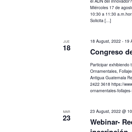
el ADN del innovador?"
Miércoles 17 de agos
10:30 a 11:30 a.m.hor
Solicita […]
18 August, 2022
-
19 
JUE
18
Congreso de
Participar exhibiendo 
Ornamentales, Follaje
Antigua Guatemala Re
2422 3618 https://www
ornamentales-follajes-
23 August, 2022 @ 1
MAR
23
Webinar- Req
inscripción