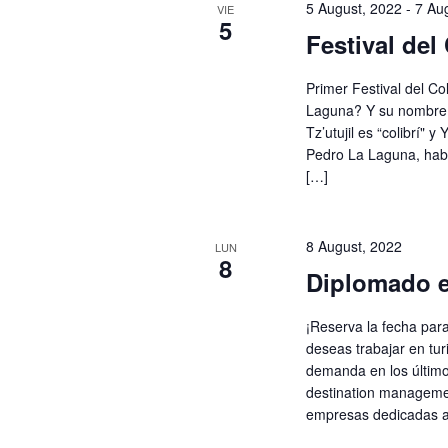
5 August, 2022
-
7 Au
VIE
5
Festival del 
Primer Festival del Co
Laguna? Y su nombre o
Tz’utujil es “colibrí" 
Pedro La Laguna, habr
[…]
8 August, 2022
LUN
8
Diplomado 
¡Reserva la fecha par
deseas trabajar en tu
demanda en los último
destination manageme
empresas dedicadas a l