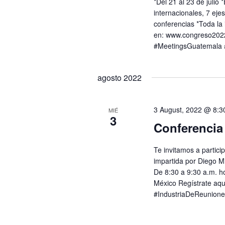
*Del 21 al 23 de julio
internacionales, 7 eje
conferencias *Toda la
en: www.congreso2022
#MeetingsGuatemala 
agosto 2022
3 August, 2022 @ 8:3
MIÉ
3
Conferencia 
Te invitamos a particip
impartida por Diego Mi
De 8:30 a 9:30 a.m. h
México Regístrate aq
#IndustriaDeReunion