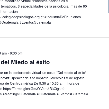
 *En modalidad virtual *Ponentes nacionales e
s temáticos, 8 especialidades de la psicología, más de 60
 información
.colegiodepsicologos.org.gt #IndustriaDeReuniones
#Guatemala #EventosGuatemala
0 am
-
9:30 pm
del Miedo al éxito
ar en la conferencia virtual sin costo "Del miedo al éxito"
nevitz, speaker de alto impacto. Miércoles 3 de agosto
ora de Centroamérica De 9:30 a 10:30 a.m. hora de
uí: https://forms.gle/xGm3YVbm8R3Cigkn9
es #MeetingsGuatemala #Guatemala #EventosGuatemala