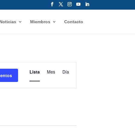
Noticias
Miembros
Contacto
Navegación
de
Lista
Mes
Día
ventos
vistas
de
Evento