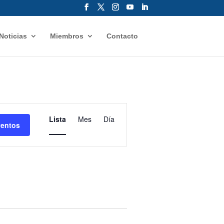
Noticias
Miembros
Contacto
Navegación
de
Lista
Mes
Día
ventos
vistas
de
Evento