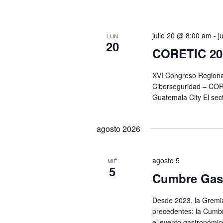
julio 20 @ 8:00 am
-
j
LUN
20
CORETIC 20
XVI Congreso Regional
Ciberseguridad – CORE
Guatemala City El sect
agosto 2026
agosto 5
MIÉ
5
Cumbre Gas
Desde 2023, la Gremia
precedentes: la Cumbr
el evento gastronómic