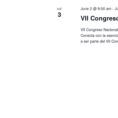
de
June 2 @ 8:00 am
-
J
MIÉ
3
VII Congres
Eventos
VII Congreso Nacional
Conecta con la esenci
a ser parte del VII Co