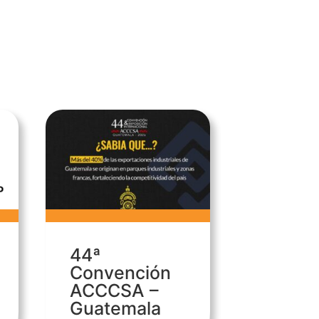
44ª
Convención
ACCCSA –
Guatemala