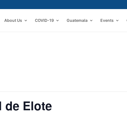
About Us
COVID-19
Guatemala
Events
l de Elote