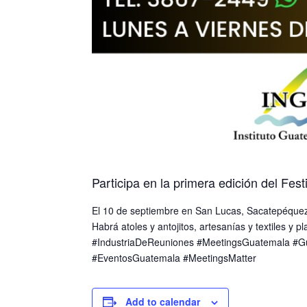
Participa en la primera edición del Festi
El 10 de septiembre en San Lucas, Sacatepéque
Habrá atoles y antojitos, artesanías y textiles y pla
#IndustriaDeReuniones #MeetingsGuatemala #G
#EventosGuatemala #MeetingsMatter
Add to calendar