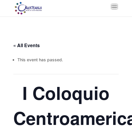
« All Events
This event has passed.
I Coloquio
Centroameric