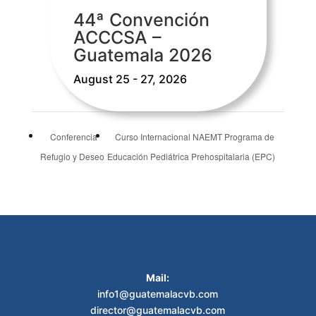
44ª Convención
ACCCSA –
Guatemala 2026
August 25 - 27, 2026
Conferencia
Curso Internacional NAEMT Programa de
Refugio y Deseo
Educación Pediátrica Prehospitalaria (EPC)
Mail:
info1@guatemalacvb.com
director@guatemalacvb.com