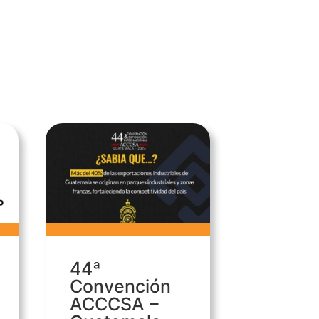
44ª
Convención
ACCCSA –