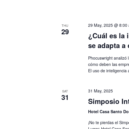
29 May, 2025 @ 8:00
THU
29
¿Cuál es la i
se adapta a 
Phocuswright analizó la
cómo deben las empres
El uso de inteligencia a
31 May, 2025
SAT
31
Simposio In
Hotel Casa Santo D
¡No te pierdas el Sim
Lugar: Hotel Casa Sa