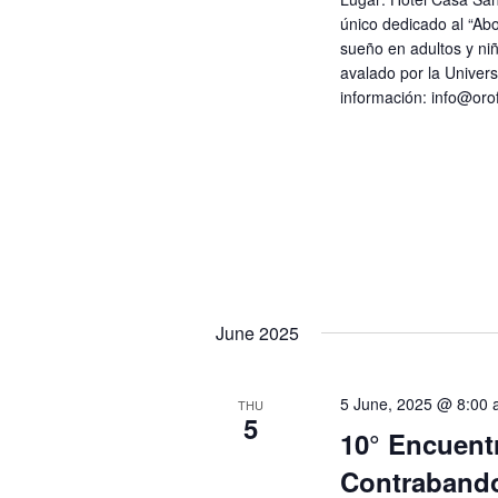
único dedicado al “Abo
sueño en adultos y ni
avalado por la Univer
información:
info@orof
June 2025
5 June, 2025 @ 8:00
THU
5
10° Encuent
Contraband