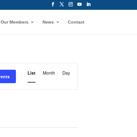
Our Members
News
Contact
Event
Views
List
Month
Day
vents
Navigation