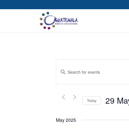
Events
Enter
Search
Keyword.
Search
for
and
Events
29 Ma
Today
by
Views
Select
Keyword.
date.
Navigation
May 2025