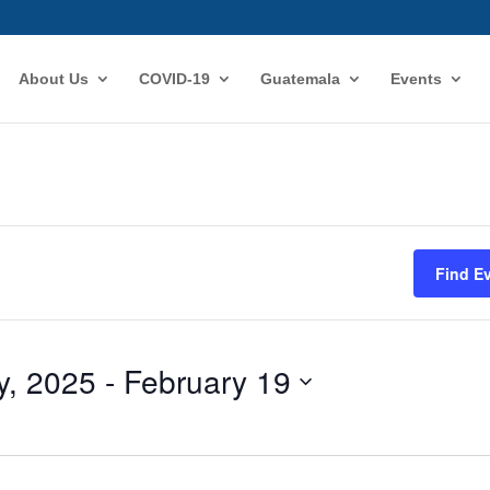
About Us
COVID-19
Guatemala
Events
Find E
y, 2025
 - 
February 19