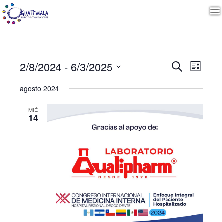
Naveg
Nave
2/8/2024
 - 
6/3/2025
Buscar
Lista
de
Seleccionar
vista
de
agosto 2024
fecha.
de
Even
MIÉ
búsqu
14
y
vistas
de
Event